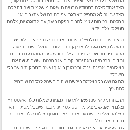
מה שלא ידעתי זה איך ואיפה. אז התלבטתי רבות לגבי המיקום,
מצד אחד לצלם בסטודיו מבטיח תוצאות מושלמות ועבודה קלה,
מצד שני זה לא מספיק מאתגר ואני בחורה של אתגרים, אז
החלטתי בכוחות עצמי להרים הפקה ביער, עם 2 דוגמניות, צלמת
סטילס וצלם וידיאו.
נסעתי עם חברה לטייל ביערות באזור כדי לחפש את הלוקיישן
המושלם, ואז הגענו לפארק קנדה, בעונה הזו של השנה הפארק
מלא בפריחה של שקדיות וכליל החורש – עץ מהמם עם פרחים
ורודים והכל היה נראה ירוק וקסום אז החלטתי ששם נעשה את
הצילומים, ארגנתי גנרטור כמובן כי איך נעשה תסרוקות ביער בלי
חשמל?
מה גם שענבל הצלמת ביקשה שיהיה חשמל למקרה שיתחיל
להחשיך.
אז בחרתי לוקיישן, נשאר לארגן דוגמניות, שמלות כלה, אקססוריז
וצלם וידיאו, לגבי צילומי הסטילס ידעתי כבר שענבל מסיקה היא
הצלמת שלי כיוון שמאוד אהבתי את סגנון הצילום שלה ואנחנו גם
חברות אז בכלל…
למי שלא יודעת אני מאפרת גם בסוכנות הדוגמניות של רוברטו