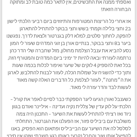
ואספתי ממנה את התכשיטים, אין לתאר כמה טובת לב ומתוקה
הבחורה הזאת!
אז אחרי כל הריצות המטורפות והתיזוזים ביום רביעי הלכתי לישון
ב2 וחצי בלילה וקמתי בשש וחצי בבוקר להתחיל להתארגן
להפקה, לחתוך סלטים, למלא דלק בגנרטור ולצאת לדרך. נפגשנו
ביער ב8 וחצי בבוקר, בנתיים אורן בן זוגי המדהים שעזר לי המון
נסע להביא את ענבל הצלמת מחולון, מזל שחברה שלי הדר כהן
נרתמה לעזרתי ובאה להיות יד ימיני ביום המדהים והמטורף הזה,
בכל זאת להספיק 4 לוקים של שיער ואיפור לכלות בכמה שעות
ותוך כדי להשגיח על שמלות הכלה, לעזור לבנות להתלבש, לארגן
את ה״מחנה״, לעזור לצלמת, כל הדברים האלה קשה מאוד
לעשות לבד והדר עזרה לי מאוד.
כשענבל ואורן הגיעו ליער הספקתי כבר לסיים לאפר את קורל –
הלכתי על לוק עדין של צללית נקיה ועדינה – איליינר ואודם בגוון
ניוד ואז רציתי להתחיל לעשות את השיער – התכנון היה צמה
משולבת עם ביביליס פזור, אז הפעלנו את הגנרטור, התחלתי
לסלסל לה את השיער עם הבייביליס ופתאום הוא הפסיק, באנו
להפיעל אותו שוב והחבל נקרע! באותו רגע חשבתי שזהו אין סיכוי