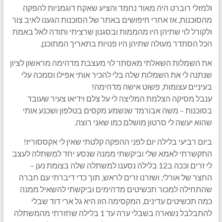
ולמזלי רוברט היה מאוד נחמד והציע שאקח דוגמניות להפקה
מהסוכנות, אז אחרי חיפושים באתר של הסוכנות הגענו לאיב צור
ולקורל לוי שתיהן היו מהממות ובסגנון שרציתי ותודה לאל באמת
הכל הסתדר מעולה שתיהן היו פנויות בתאריך המתוכנן.
את השמלות השאלתי מאסתר לוי מעצבת מדהימה מראשון לציון
שנתנה לי את השמלות שלה בלי להכיר אותי אפילו וסמכה עלי
בעיניים עצומות, פשוט אישה מדהימה!
ענבל מסיקה הצלמת המליצה לי על צלם וידיאו צעיר שעובד
בסוכנות – משה אבורמד שנשמע מקסים בטלפון ושכנע אותי
שהוא יעשה לי סרטון מושלם כמו שאני רוצה.
ביום רביעי בלילה יום לפני ההפקה קלטתי שאין לי אקססוריז!
התקשרתי לאמא שלי וביקשתי ממנה שנסע יחד למשתלה לעצב
לי זרים וככה ב12 בלילה נסענו למשתלה שלה בצומת נען –
החצר של אורלי, ושזרנו זרים לראש, תוך כדי דיברתי עם חברה
שהתחילה למכור תכשיטים מדהימים וביקשתי להשאיל ממנה
כמה תכשיטים עדינים, המקסימה הזו היא גל ארי דוד שבלי
להתבלבל נשארה בשבלי ערה עד 1 בלילה שחזרתי מהמשתלה