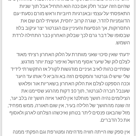
שהיום הזה יעבור חלק אם ככה הוא התחיל אבל תוך שניות
התאפסתי על עצמי ובאנרגיות חיוביות וראש מורם נסעתי עם
הדוגמניות להדר, שגרה קרוב יחסית, ועשיתי להם שם את
התסרוקות, אך הנסיעות והעיניין עם הגנרטור יצר עיקוב בלוז
שבסופו של דבר גרם לכך שבלוק האחרון כבר התחילה לרדת
השמש.
ידעתי שאין סיכוי שאני מוותרת על הלוק האחרון רציתי מאוד
לצלם לוק של שיער אסוף מרושל ואיפור קצת יותר מודגש,
שפתיים כהות לאיב ועיניים מודגשות לקורל אז התקשרתי לידיד
שלי שיש לו גנרטור והמקסים הזה בא והביא לי אותו עד היער
וככה הספקנו לצלם את הלוק האחרון בשאריות אור ופלאש
שענבל חברה לגנרטור, תוך 10 דקות מהרגע שסיימנו את
הצילומים נהיה חושך מוחלט! אין לתאר איזה חושך זה בלב יער,
זה שונה מהחושך של הלילה בעיר, אין שום תאורה, ממש מפחיד,
מזל שהבאנו פנסים ליתר בטחון ואיכשהו הצלחנו לארגן ולאסוף
את כל הדברים.
אין ספק שזו הייתה חוויה מדהימה ומטורפת וגם הפקתי ממנה